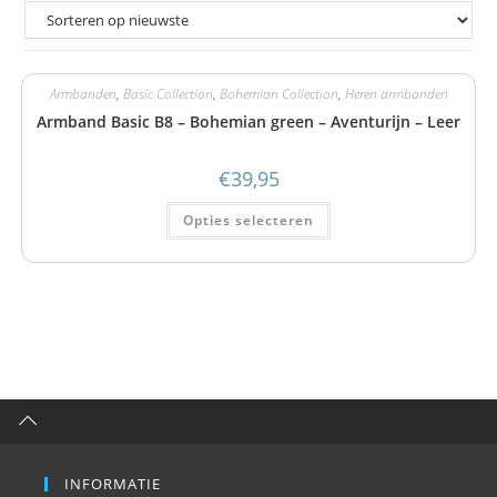
Armbanden
,
Basic Collection
,
Bohemian Collection
,
Heren armbanden
Armband Basic B8 – Bohemian green – Aventurijn – Leer
€
39,95
Opties selecteren
INFORMATIE