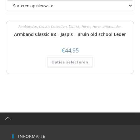
Armbanden
,
Classic Collection
,
Dames
,
Heren
,
Heren armbanden
Armband Classic B8 – Jaspis – Bruin old school Leder
€
44,95
Opties selecteren
INFORMATIE