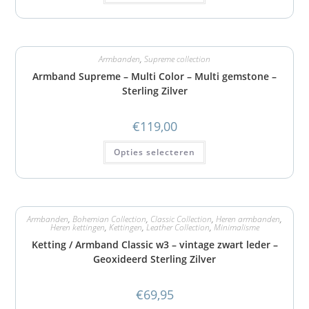
Armbanden
,
Supreme collection
Armband Supreme – Multi Color – Multi gemstone –
Sterling Zilver
€
119,00
Opties selecteren
Armbanden
,
Bohemian Collection
,
Classic Collection
,
Heren armbanden
,
Heren kettingen
,
Kettingen
,
Leather Collection
,
Minimalisme
Ketting / Armband Classic w3 – vintage zwart leder –
Geoxideerd Sterling Zilver
€
69,95