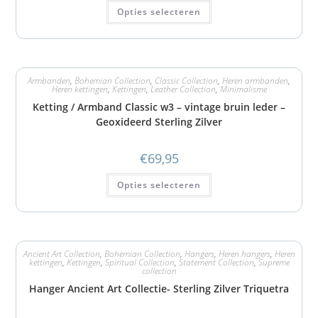
Opties selecteren
Armbanden
,
Bohemian Collection
,
Classic Collection
,
Heren armbanden
,
Heren kettingen
,
Kettingen
,
Leather Collection
,
Minimalisme
Ketting / Armband Classic w3 – vintage bruin leder –
Geoxideerd Sterling Zilver
€
69,95
Opties selecteren
Ancient Art Collection
,
Bohemian Collection
,
Hangers
,
Heren hangers
,
Heren
kettingen
,
Kettingen
,
Spiritual Collection
,
Statement Collection
,
Supreme
collection
Hanger Ancient Art Collectie- Sterling Zilver Triquetra