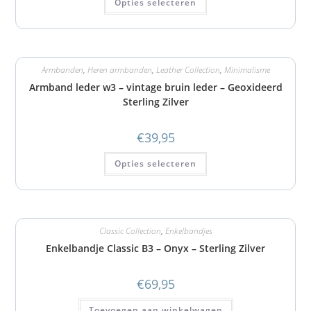
Opties selecteren
Armbanden
,
Heren armbanden
,
Leather Collection
,
Minimalisme
Armband leder w3 – vintage bruin leder – Geoxideerd
Sterling Zilver
€
39,95
Opties selecteren
Classic Collection
,
Enkelbandjes
Enkelbandje Classic B3 – Onyx – Sterling Zilver
€
69,95
Toevoegen aan winkelwagen