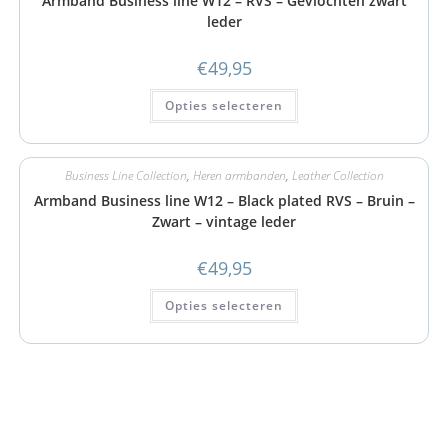
Armband Business line W12 – RVS – Gevlochten zwart
leder
€
49,95
Opties selecteren
Business Line Collection
,
Heren armbanden
,
Leather Collection
Armband Business line W12 – Black plated RVS – Bruin –
Zwart – vintage leder
€
49,95
Opties selecteren