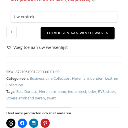
TOEVOEGEN AAN WINKELWAGEN
Voeg toe aan uw wensenlijst
SKU:
8721061901229.1.00-01-09
Categorieën:
Business Line Collection
,
Heren armbanden
,
Leather
Collection
Tags:
Bela Donaco
,
Heren armband
,
industrieel
,
leder
,
RVS
,
stoer
,
Stoere armband heren
,
zwart
Deel onze producten ook met anderen