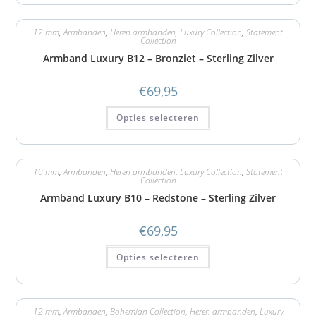
12 mm
,
Armbanden
,
Heren armbanden
,
Luxury Collection
,
Statement
Collection
Armband Luxury B12 – Bronziet – Sterling Zilver
€
69,95
Opties selecteren
10 mm
,
Armbanden
,
Heren armbanden
,
Luxury Collection
,
Statement
Collection
Armband Luxury B10 – Redstone – Sterling Zilver
€
69,95
Opties selecteren
12 mm
,
Armbanden
,
Bohemian Collection
,
Heren armbanden
,
Luxury