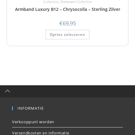
Collection
,
Statement Collection
Armband Luxury B12 – Chrysocolla – Sterling Zilver
€
69,95
Opties selecteren
INFORMATIE
Verkooppunt worden
Verzendkosten en informatie