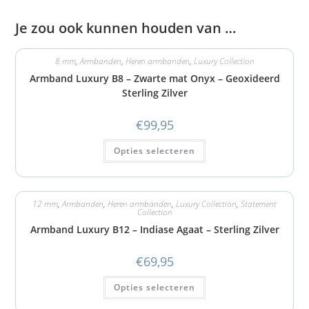
Je zou ook kunnen houden van …
8 mm
,
Armbanden
,
Heren armbanden
,
Luxury Collection
Armband Luxury B8 – Zwarte mat Onyx – Geoxideerd
Sterling Zilver
€
99,95
Opties selecteren
12 mm
,
Armbanden
,
Heren armbanden
,
Luxury Collection
,
Statement
Collection
Armband Luxury B12 – Indiase Agaat – Sterling Zilver
€
69,95
Opties selecteren