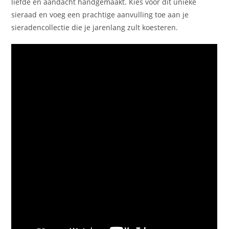
liefde en aandacht handgemaakt. Kies voor dit unieke
sieraad en voeg een prachtige aanvulling toe aan je
sieradencollectie die je jarenlang zult koesteren.