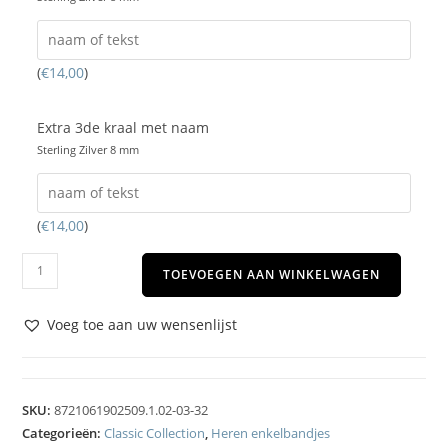
(
€
14,00
)
Extra 3de kraal met naam
Sterling Zilver 8 mm
(
€
14,00
)
TOEVOEGEN AAN WINKELWAGEN
Voeg toe aan uw wensenlijst
SKU:
8721061902509.1.02-03-32
Categorieën:
Classic Collection
,
Heren enkelbandjes