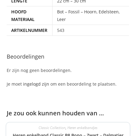
LENGTE
22 cm – 30 cm
HOOFD
Bot – Fossil – Hoorn
,
Edelsteen
,
MATERIAAL
Leer
ARTIKELNUMMER
543
Beoordelingen
Er zijn nog geen beoordelingen.
Je moet
ingelogd zijn
om een beoordeling te plaatsen.
Je zou ook kunnen houden van …
Classic Collection
,
Heren enkelbandjes
Heren enkelband Classic B8 Bono – Zwart – Dalmatier