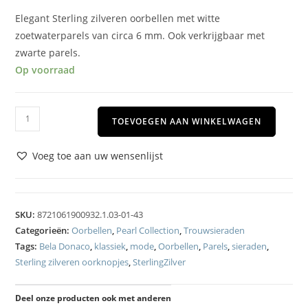
Elegant Sterling zilveren oorbellen met witte
zoetwaterparels van circa 6 mm. Ook verkrijgbaar met
zwarte parels.
Op voorraad
TOEVOEGEN AAN WINKELWAGEN
Voeg toe aan uw wensenlijst
SKU:
8721061900932.1.03-01-43
Categorieën:
Oorbellen
,
Pearl Collection
,
Trouwsieraden
Tags:
Bela Donaco
,
klassiek
,
mode
,
Oorbellen
,
Parels
,
sieraden
,
Sterling zilveren oorknopjes
,
SterlingZilver
Deel onze producten ook met anderen