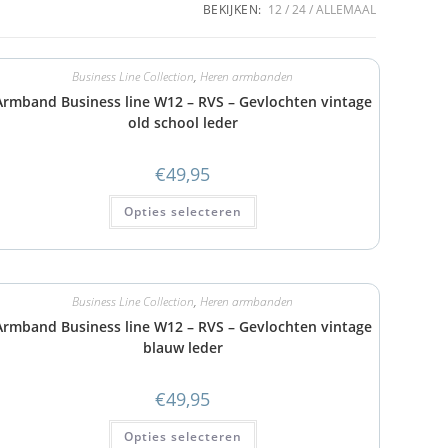
BEKIJKEN:
12
24
ALLEMAAL
Business Line Collection
,
Heren armbanden
Armband Business line W12 – RVS – Gevlochten vintage
old school leder
€
49,95
Opties selecteren
Business Line Collection
,
Heren armbanden
Armband Business line W12 – RVS – Gevlochten vintage
blauw leder
€
49,95
Opties selecteren