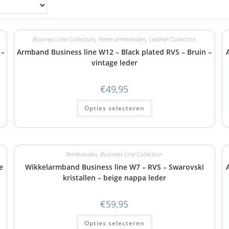
Business Line Collection
,
Heren armbanden
,
Leather Collection
 –
Armband Business line W12 – Black plated RVS – Bruin –
vintage leder
€
49,95
Opties selecteren
Armbanden
,
Business Line Collection
e
Wikkelarmband Business line W7 – RVS – Swarovski
kristallen – beige nappa leder
€
59,95
Opties selecteren