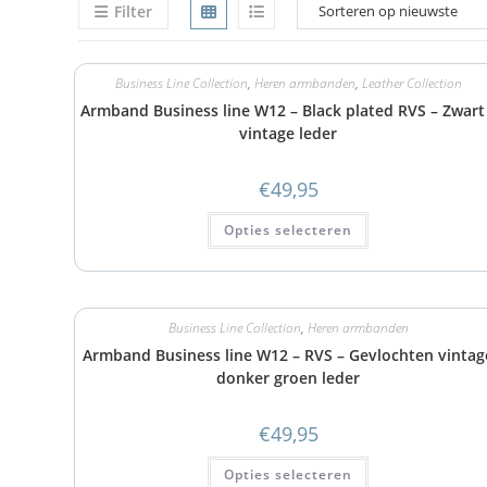
Filter
Business Line Collection
,
Heren armbanden
,
Leather Collection
Armband Business line W12 – Black plated RVS – Zwart
vintage leder
€
49,95
Opties selecteren
Business Line Collection
,
Heren armbanden
Armband Business line W12 – RVS – Gevlochten vintag
donker groen leder
€
49,95
Opties selecteren