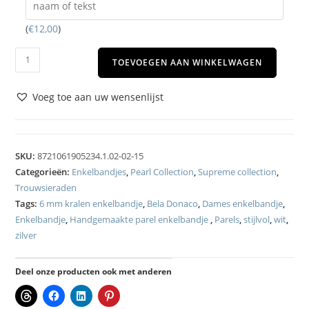
(
€
12,00
)
TOEVOEGEN AAN WINKELWAGEN
Voeg toe aan uw wensenlijst
SKU:
8721061905234.1.02-02-15
Categorieën:
Enkelbandjes
,
Pearl Collection
,
Supreme collection
,
Trouwsieraden
Tags:
6 mm kralen enkelbandje
,
Bela Donaco
,
Dames enkelbandje
,
Enkelbandje
,
Handgemaakte parel enkelbandje
,
Parels
,
stijlvol
,
wit
,
zilver
Deel onze producten ook met anderen