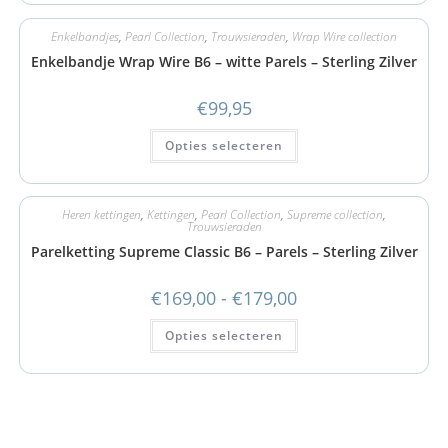
Enkelbandjes
,
Pearl Collection
,
Trouwsieraden
,
Wrap Wire collection
Enkelbandje Wrap Wire B6 – witte Parels – Sterling Zilver
€
99,95
Opties selecteren
Heren kettingen
,
Kettingen
,
Pearl Collection
,
Supreme collection
,
Trouwsieraden
Parelketting Supreme Classic B6 – Parels – Sterling Zilver
€
169,00
-
€
179,00
Opties selecteren