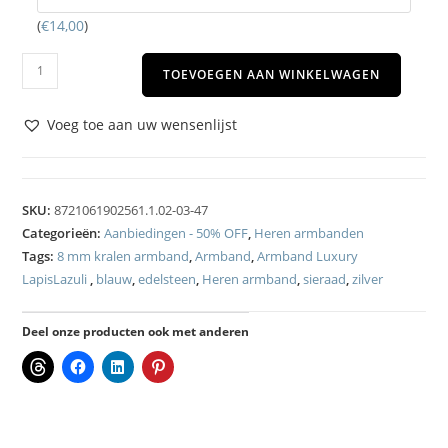
(
€
14,00
)
TOEVOEGEN AAN WINKELWAGEN
Voeg toe aan uw wensenlijst
SKU:
8721061902561.1.02-03-47
Categorieën:
Aanbiedingen - 50% OFF
,
Heren armbanden
Tags:
8 mm kralen armband
,
Armband
,
Armband Luxury
LapisLazuli
,
blauw
,
edelsteen
,
Heren armband
,
sieraad
,
zilver
Deel onze producten ook met anderen