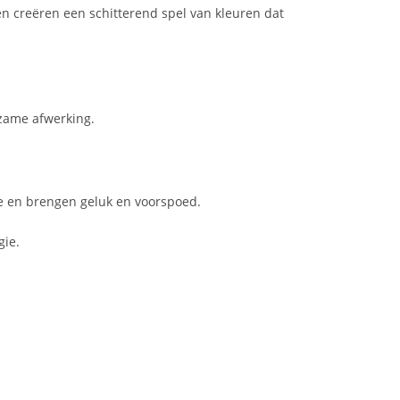
en creëren een schitterend spel van kleuren dat
rzame afwerking.
e en brengen geluk en voorspoed.
gie.