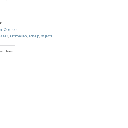
41
on
,
Oorbellen
zaek
,
Oorbellen
,
schelp
,
stijlvol
 anderen