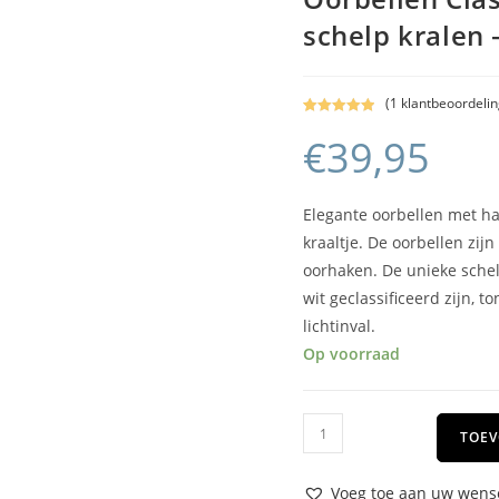
schelp kralen –
(
1
klantbeoordelin
Gewaardeerd
1
€
39,95
5.00
op 5
gebaseerd
op
klant
waardering
Elegante oorbellen met h
kraaltje. De oorbellen zijn
oorhaken. De unieke schel
wit geclassificeerd zijn, 
lichtinval.
Op voorraad
TOEV
Voeg toe aan uw wense