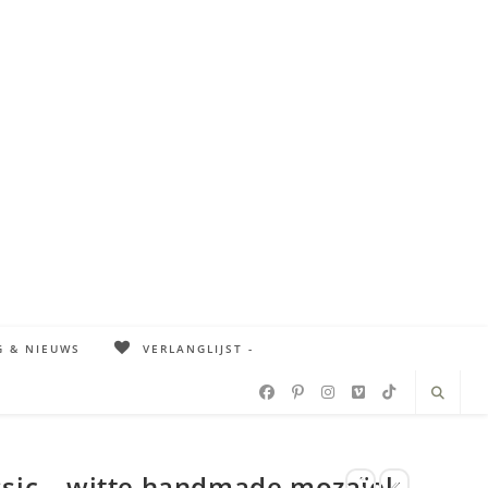
G & NIEUWS
VERLANGLIJST -
ssic – witte handmade mozaïek