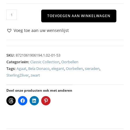
TOEVOEGEN AAN WINKELWAGEN
Voeg toe aan uw wensenlijst
SKU:
8721061906194.1.02-01-53
Categorieën:
Classic Collection
,
Oorbellen
Tags:
Agaat
,
Bela Donaco
,
elegant
,
Oorbellen
,
sieraden
,
SterlingZilver
,
zwart
Deel onze producten ook met anderen