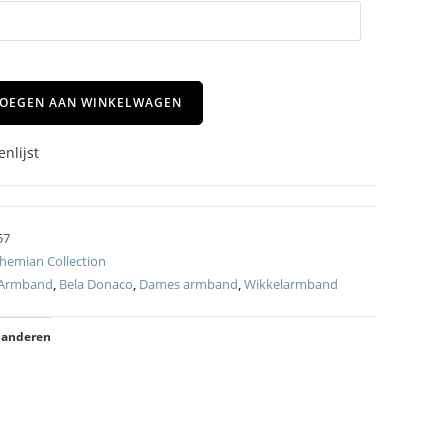
OEGEN AAN WINKELWAGEN
nlijst
57
hemian Collection
Armband
,
Bela Donaco
,
Dames armband
,
Wikkelarmband
 anderen