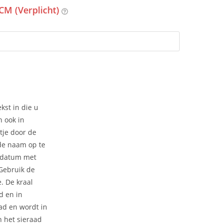
CM (Verplicht)
kst in die u
n ook in
tje door de
 de naam op te
 datum met
 Gebruik de
e. De kraal
d en in
ad en wordt in
 het sieraad