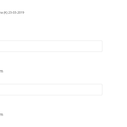
a (K) 23-03-2019
am
am