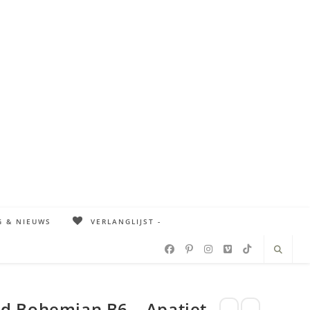
G & NIEUWS
VERLANGLIJST -
 Bohemian B6 – Apatiet –