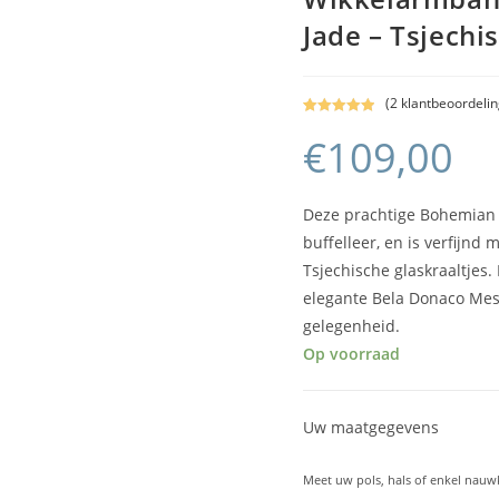
Jade – Tsjechi
(
2
klantbeoordelin
Gewaardeerd
2
€
109,00
5.00
op 5
gebaseerd
op
klant
waarderinge
Deze prachtige Bohemian 
n
buffelleer, en is verfijnd
Tsjechische glaskraaltjes
elegante Bela Donaco Mess
gelegenheid.
Op voorraad
Uw maatgegevens
Meet uw pols, hals of enkel nauw