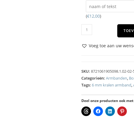
(
€
12,00
)
TOEV
Voeg toe aan uw wense
SKU:
8721061905098.1.02-02-
Categorieën:
Armbanden
,
Bo
Tags:
6 mm kralen armband
,
Deel onze producten ook met