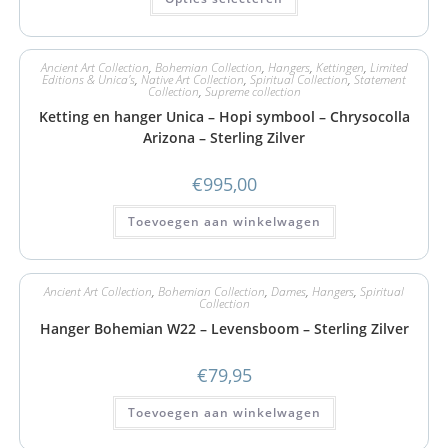
Ancient Art Collection
,
Bohemian Collection
,
Hangers
,
Kettingen
,
Limited
Editions & Unica's
,
Native Art Collection
,
Spiritual Collection
,
Statement
Collection
,
Supreme collection
Ketting en hanger Unica – Hopi symbool – Chrysocolla
Arizona – Sterling Zilver
€
995,00
Toevoegen aan winkelwagen
Ancient Art Collection
,
Bohemian Collection
,
Dames
,
Hangers
,
Spiritual
Collection
Hanger Bohemian W22 – Levensboom – Sterling Zilver
€
79,95
Toevoegen aan winkelwagen