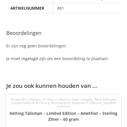
ARTIKELNUMMER
881
Beoordelingen
Er zijn nog geen beoordelingen.
Je moet
ingelogd zijn
om een beoordeling te plaatsen.
Je zou ook kunnen houden van …
Ancient Art Collection
,
Art Deco Collection
,
Heren hangers
,
Heren kettingen
,
Limited Editions & Unica's
,
Minimalisme
,
Statement Collection
,
Supreme
collection
Ketting Talisman – Limited Edition – Amethist – Sterling
Zilver – 60 gram