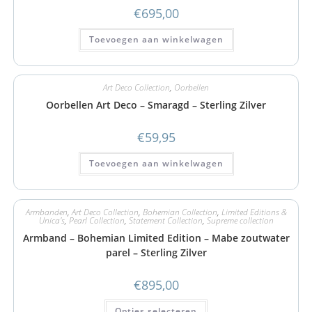
€
695,00
Toevoegen aan winkelwagen
Art Deco Collection
,
Oorbellen
Oorbellen Art Deco – Smaragd – Sterling Zilver
€
59,95
Toevoegen aan winkelwagen
Armbanden
,
Art Deco Collection
,
Bohemian Collection
,
Limited Editions &
Unica's
,
Pearl Collection
,
Statement Collection
,
Supreme collection
Armband – Bohemian Limited Edition – Mabe zoutwater
parel – Sterling Zilver
€
895,00
Opties selecteren