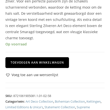
Zilver. Voor een perfecte pasvorm zijn de schakels
scharnierend verbonden, waardoor de ketting mooi om de
hals valt. De verstelbaarheid wordt gewaarborgd door een
vintage leren koord met een schuifsluiting. Als extra detail
is een elegant Sterling Zilveren Art Deco element boven de
centrale Smaragd toegevoegd, wat een vleugje klassieke
charme toevoegt.
Op voorraad
TOEVOEGEN AAN WINKELWAGEN
Voeg toe aan uw wensenlijst
SKU:
8721061905081.1.01-02-58
Categorieën:
Art Deco Collection
,
Bohemian Collection
,
Kettingen
,
Limited Editions & Unica's
,
Statement Collection
,
Supreme