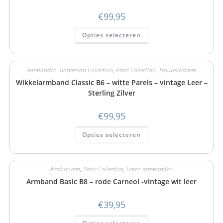
€
99,95
Opties selecteren
Armbanden
,
Bohemian Collection
,
Pearl Collection
,
Trouwsieraden
Wikkelarmband Classic B6 – witte Parels – vintage Leer –
Sterling Zilver
€
99,95
Opties selecteren
Armbanden
,
Basic Collection
,
Heren armbanden
Armband Basic B8 – rode Carneol -vintage wit leer
€
39,95