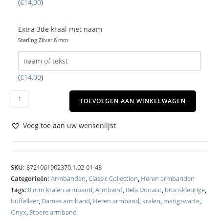
(
€
14,00
)
Extra 3de kraal met naam
Sterling Zilver 8 mm
(
€
14,00
)
TOEVOEGEN AAN WINKELWAGEN
Voeg toe aan uw wensenlijst
SKU:
8721061902370.1.02-01-43
Categorieën:
Armbanden
,
Classic Collection
,
Heren armbanden
Tags:
8 mm kralen armband
,
Armband
,
Bela Donaco
,
bronskleurige
,
buffelleer
,
Dames armband
,
Heren armband
,
kralen
,
matigzwarte
,
Onyx
,
Stoere armband