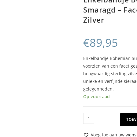
Smaragd – Face
Zilver
€
89,95
Enkelbandje Bohemian Sup
voorzien van een facet ge
hoogwaardig sterling zilve
unieke en verfijnde sieraa
gelegenheden.
Op voorraad
TOEV
Voeg toe aan uw wense