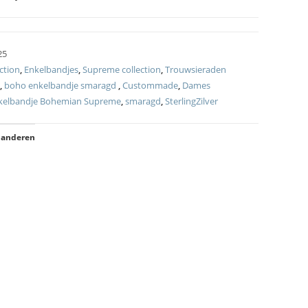
25
ction
,
Enkelbandjes
,
Supreme collection
,
Trouwsieraden
,
boho enkelbandje smaragd
,
Custommade
,
Dames
kelbandje Bohemian Supreme
,
smaragd
,
SterlingZilver
 anderen