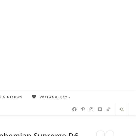
G & NIEUWS
VERLANGLIJST -
Bohemian Supreme D6 –