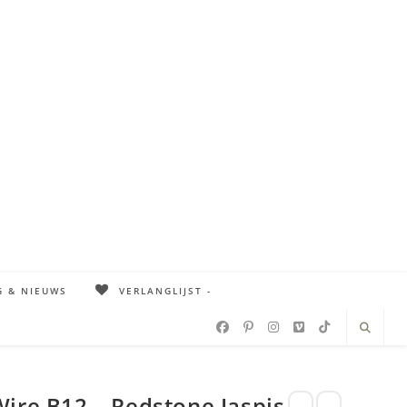
G & NIEUWS
VERLANGLIJST -
ire B12 – Redstone Jaspis –