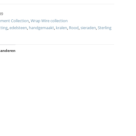
09
ement Collection
,
Wrap Wire collection
ting
,
edelsteen
,
handgemaakt
,
kralen
,
Rood
,
sieraden
,
Sterling
 anderen